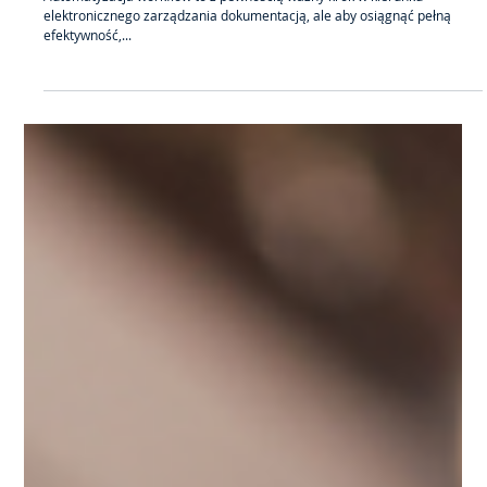
Katarzyna Ziętek
9 gru 2024
3 minut(y) czytania