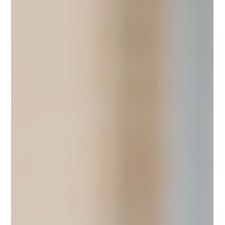
Szymon Cegiełko
25 lut 2025
4 minut(y) czytania
Rejestr umów w działach zakupów - obowiązek czy
dobra praktyka?
Rejestr umów w działach zakupów to temat, który coraz częściej pojawia
się podczas planowania strategii biznesowych firm na najbliższe...