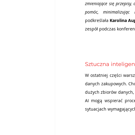
zmieniające się przepisy,
pomóc, minimalizując 
podkreślała 
Karolina Au
zespół podczas konferenc
Sztuczna intelige
W ostatniej części wars
danych zakupowych. Choć
dużych zbiorów danych, T
AI mogą wspierać proce
sytuacjach wymagających