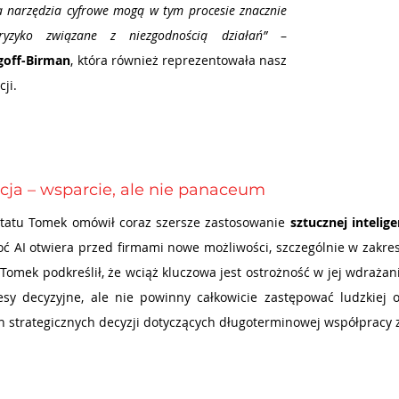
 a narzędzia cyfrowe mogą w tym procesie znacznie 
ryzyko związane z niezgodnością działań”
 – 
goff-Birman
, która również reprezentowała nasz 
ji.
ncja – wsparcie, ale nie panaceum
ztatu Tomek omówił coraz szersze zastosowanie 
sztucznej intelige
 AI otwiera przed firmami nowe możliwości, szczególnie w zakresi
omek podkreślił, że wciąż kluczowa jest ostrożność w jej wdrażani
sy decyzyjne, ale nie powinny całkowicie zastępować ludzkiej o
 strategicznych decyzji dotyczących długoterminowej współpracy 