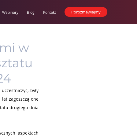
Porozmawiajmy
Webinary
Blog
Kontakt
ymi w
sztatu
24
czestniczyć, były 
 lat zagoszczą one 
atu drugiego dnia 
ycznych aspektach 