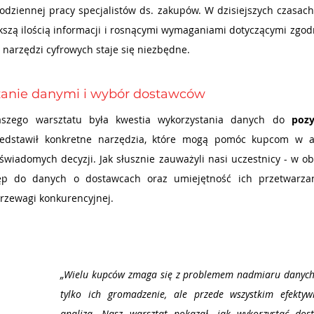
dziennej pracy specjalistów ds. zakupów. W dzisiejszych czasach,
kszą ilością informacji i rosnącymi wymaganiami dotyczącymi zgodn
 narzędzi cyfrowych staje się niezbędne.
zanie danymi i wybór dostawców
szego warsztatu była kwestia wykorzystania danych do 
pozy
edstawił konkretne narzędzia, które mogą pomóc kupcom w ana
wiadomych decyzji. Jak słusznie zauważyli nasi uczestnicy - w o
ęp do danych o dostawcach oraz umiejętność ich przetwarzan
zewagi konkurencyjnej.
„Wielu kupców zmaga się z problemem nadmiaru danych. 
tylko ich gromadzenie, ale przede wszystkim efektyw
analiza. Nasz warsztat pokazał, jak wykorzystać dos