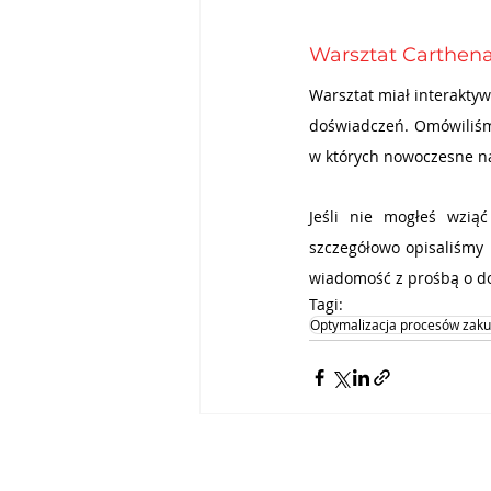
Warsztat Carthen
Warsztat miał interakty
doświadczeń. Omówiliśmy
w których nowoczesne n
Jeśli nie mogłeś wzią
szczegółowo opisaliśmy 
wiadomość z prośbą o d
Tagi:
Optymalizacja procesów zak