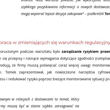
szybkiego pozyskiwania informacji o nowych dostawcac
mogą wspierać lepsze decyzje zakupowe”
 – podkreślił 
To
praca w zmieniających się warunkach regulacyjn
oruszonym podczas warsztatu było 
zarządzanie ryzykiem pra
 się przepisy i rosnące wymagania dotyczące zgodności (complianc
dują, że firmy muszą poświęcać coraz więcej uwagi monitorowa
i. Tomek zaprezentował, jak nowoczesne narzędzia cyfrow
esu i redukować ryzyko poprzez bieżące monitorowanie sytuacji p
awnym w relacjach z dostawcami to temat, który 
irmy muszą być w stanie szybko zareagować na 