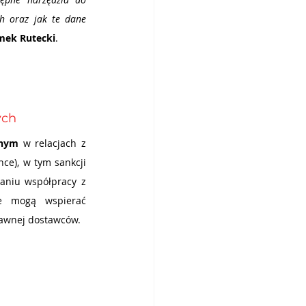
h oraz jak te dane 
mek Rutecki
.
ych
wnym
 w relacjach z 
e), w tym sankcji 
niu współpracy z 
e mogą wspierać 
rawnej dostawców.