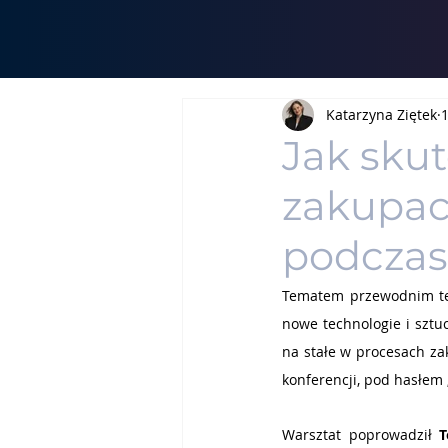
Katarzyna Ziętek
1
Jak sku
zakupach
podcza
Tematem przewodnim teg
nowe technologie i sztuc
na stałe w procesach za
konferencji, pod hasłem 
Warsztat poprowadził 
T