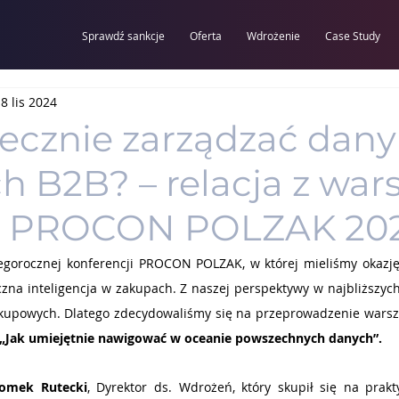
Sprawdź sankcje
Oferta
Wdrożenie
Case Study
8 lis 2024
tecznie zarządzać dan
 B2B? – relacja z war
s PROCON POLZAK 20
orocznej konferencji PROCON POLZAK, w której mieliśmy okazję u
zna inteligencja w zakupach. Z naszej perspektywy w najbliższych
kupowych. Dlatego zdecydowaliśmy się na przeprowadzenie warszt
„Jak umiejętnie nawigować w oceanie powszechnych danych”.
omek Rutecki
, Dyrektor ds. Wdrożeń, który skupił się na prakt