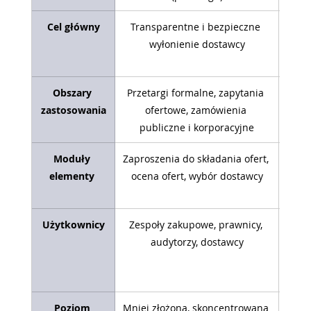
Cel główny
Transparentne i bezpieczne 
Ko
wyłonienie dostawcy
Obszary 
Przetargi formalne, zapytania 
Codz
zastosowania
ofertowe, zamówienia 
publiczne i korporacyjne
wewn
Moduły 
Zaproszenia do składania ofert, 
Prz
elementy 
ocena ofert, wybór dostawcy
zam
d
Użytkownicy
Zespoły zakupowe, prawnicy, 
Szer
audytorzy, dostawcy
za
opera
Poziom 
Mniej złożona, skoncentrowana 
Ba