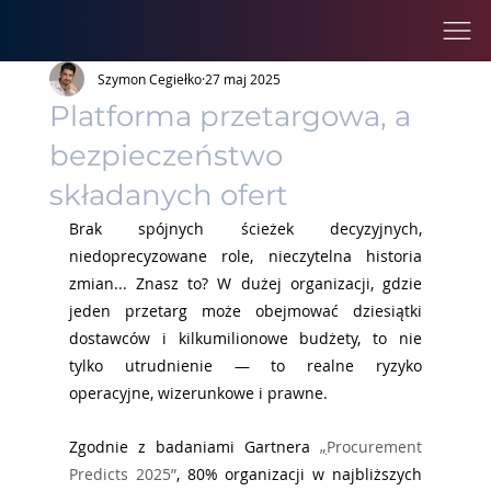
Szymon Cegiełko
27 maj 2025
Platforma przetargowa, a
bezpieczeństwo
składanych ofert
Brak spójnych ścieżek decyzyjnych, 
niedoprecyzowane role, nieczytelna historia 
zmian... Znasz to? W dużej organizacji, gdzie 
jeden przetarg może obejmować dziesiątki 
dostawców i kilkumilionowe budżety, to nie 
tylko utrudnienie — to realne ryzyko 
operacyjne, wizerunkowe i prawne.
Zgodnie z badaniami Gartnera 
„
Procurement 
Predicts 2025”
, 80% organizacji w najbliższych 